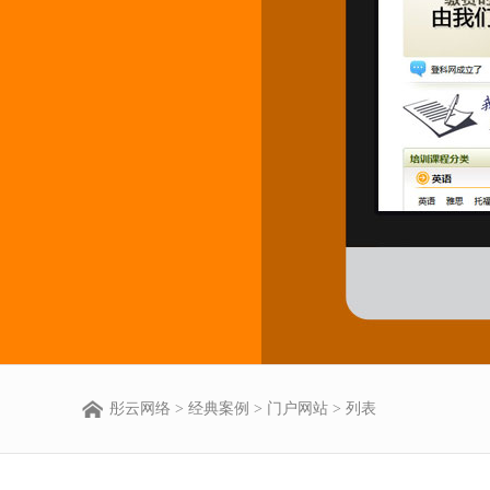
彤云网络
>
经典案例
>
门户网站
> 列表