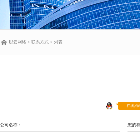
彤云网络
>
联系方式
> 列表
在线沟
公司名称：
您的