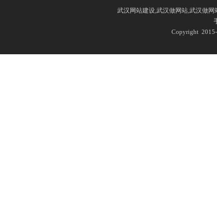
武汉网站建设,武汉做网站,武汉做网
Copyright 