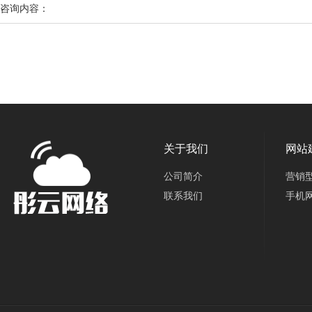
咨询内容：
关于我们
网站
公司简介
营销
联系我们
手机