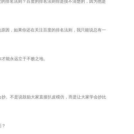
度的排名法则？百度的排名法则你是摸不清楚的，因为他是
的原因，如果你还在关注百度的排名法则，我只能说总有一
你才能永远立于不败之地。
会抄。不是说鼓励大家直接扒皮模仿，而是让大家学会抄比
面？