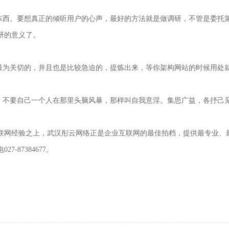
的东西。要想真正的倾听用户的心声，最好的方法就是做调研，不管是委托
研的意义了。
户最为关切的，并且也是比较急迫的，提炼出来，等你架构网站的时候用处
人，不要自己一个人在那里头脑风暴，那样叫自我意淫。集思广益，各抒己
联网经验之上，武汉彤云网络正是企业互联网的最佳拍档，提供最专业、
87384677。